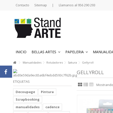
Contacto
Sitemap
|
Llamanos al 956 290 293
INICIO
BELLAS ARTES
PAPELERIA
MANUALID
Manualidades
Rotuladores
Sakura
Gellyroll
GELLYROLL
ETIQUETAS
Mostrando 1
Decoupage
Pintura
Scrapbooking
manualidades
cadence