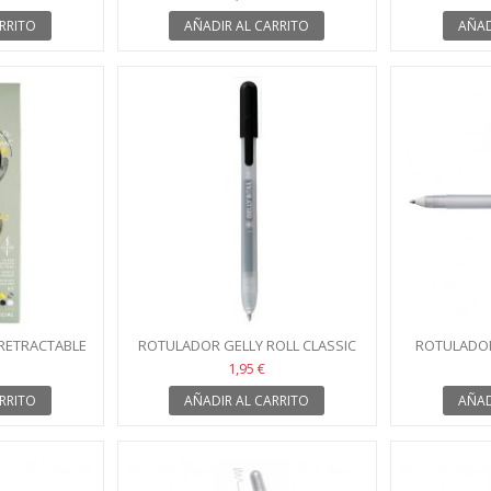
RRITO
AÑADIR AL CARRITO
AÑAD
 RETRACTABLE
ROTULADOR GELLY ROLL CLASSIC
ROTULADOR
AL 6-PACK
RETRACTABLE NEGRO
ROL
1,95 €
RRITO
AÑADIR AL CARRITO
AÑAD