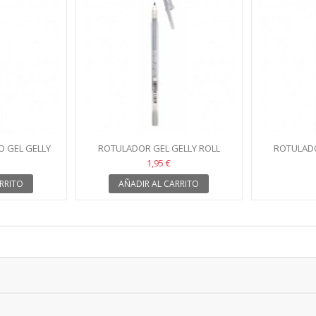
 GEL GELLY
ROTULADOR GEL GELLY ROLL
ROTULADO
A 08
SAKURA PLATA
S
1,95 €
RRITO
AÑADIR AL CARRITO