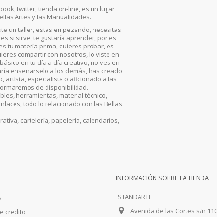
ook, twitter, tienda on-line, es un lugar
ellas Artes y las Manualidades.
iste un taller, estas empezando, necesitas
es si sirve, te gustaría aprender, pones
, es tu matería prima, quieres probar, es
ieres compartir con nosotros, lo viste en
básico en tu día a día creativo, no ves en
aría enseñarselo a los demás, has creado
artísta, especialista o aficionado a las
nformaremos de disponibilidad.
les, herramientas, material técnico,
enlaces, todo lo relacionado con las Bellas
iva, cartelería, papelería, calendarios,
INFORMACIÓN SOBRE LA TIENDA
STANDARTE
s
Avenida de las Cortes s/n 11
e credito