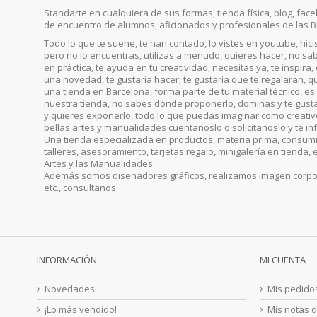
Standarte en cualquiera de sus formas, tienda física, blog, faceb
de encuentro de alumnos, aficionados y profesionales de las B
Todo lo que te suene, te han contado, lo vistes en youtube, hic
pero no lo encuentras, utilizas a menudo, quieres hacer, no sab
en práctica, te ayuda en tu creatividad, necesitas ya, te inspira
una novedad, te gustaría hacer, te gustaría que te regalaran, qu
una tienda en Barcelona, forma parte de tu material técnico, es 
nuestra tienda, no sabes dónde proponerlo, dominas y te gust
y quieres exponerlo, todo lo que puedas imaginar como creativo, 
bellas artes y manualidades cuentanoslo o solicítanoslo y te i
Una tienda especializada en productos, materia prima, consumib
talleres, asesoramiento, tarjetas regalo, minigalería en tienda, 
Artes y las Manualidades.
Además somos diseñadores gráficos, realizamos imagen corporat
etc., consultanos.
INFORMACIÓN
MI CUENTA
Novedades
Mis pedido
¡Lo más vendido!
Mis notas d