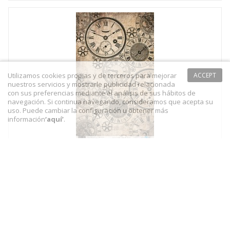
Utilizamos cookies propias y de terceros para mejorar
ACCEPT
nuestros servicios y mostrarle publicidad relacionada
con sus preferencias mediante el análisis de sus hábitos de
navegación. Si continua navegando, consideramos que acepta su
uso. Puede cambiar la configuración u obtener más
información
‘
aquí
’
.
PAPEL ARROZ 52X32 CM REF PFY 1974
2,95 €
AÑADIR AL CARRITO