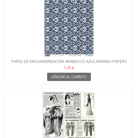
PAPEL DE ENCUADERNACIÓN ARABESCO AZUL MARINO PAPERS
FOR YOU
1,75 €
AÑADIR AL CARRITO