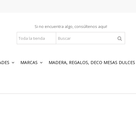
Si no encuentra algo, consúltenos
aqui
!
ADES
MARCAS
MADERA, REGALOS, DECO MESAS DULCE