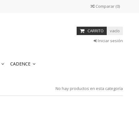
Comparar
(
0
)
CARRITO
vacío
Iniciar sesión
S
CADENCE
No hay productos en esta categoría