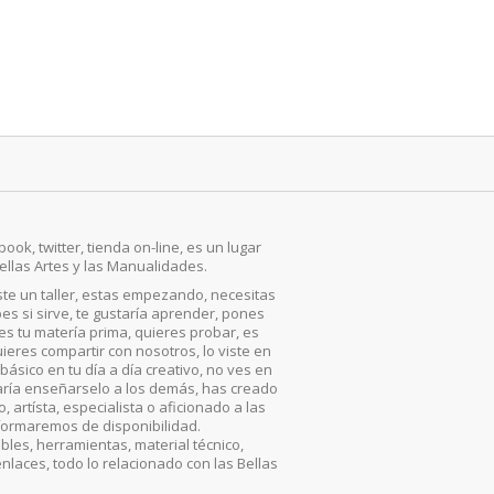
ook, twitter, tienda on-line, es un lugar
ellas Artes y las Manualidades.
iste un taller, estas empezando, necesitas
es si sirve, te gustaría aprender, pones
, es tu matería prima, quieres probar, es
ieres compartir con nosotros, lo viste en
básico en tu día a día creativo, no ves en
aría enseñarselo a los demás, has creado
artísta, especialista o aficionado a las
nformaremos de disponibilidad.
les, herramientas, material técnico,
enlaces, todo lo relacionado con las Bellas