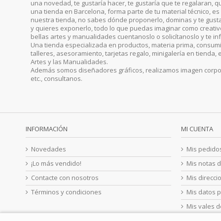
una novedad, te gustaría hacer, te gustaría que te regalaran, qu
una tienda en Barcelona, forma parte de tu material técnico, es 
nuestra tienda, no sabes dónde proponerlo, dominas y te gust
y quieres exponerlo, todo lo que puedas imaginar como creativo, 
bellas artes y manualidades cuentanoslo o solicítanoslo y te i
Una tienda especializada en productos, materia prima, consumib
talleres, asesoramiento, tarjetas regalo, minigalería en tienda, 
Artes y las Manualidades.
Además somos diseñadores gráficos, realizamos imagen corporat
etc., consultanos.
INFORMACIÓN
MI CUENTA
Novedades
Mis pedido
¡Lo más vendido!
Mis notas d
Contacte con nosotros
Mis direcci
Términos y condiciones
Mis datos 
Mis vales 