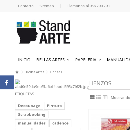
Contacto
Sitemap
|
Llamanos al 956 290 293
INICIO
BELLAS ARTES
PAPELERIA
MANUALID
Bellas Artes
Lienzos
LIENZOS
ETIQUETAS
Mostrando 1
Decoupage
Pintura
Scrapbooking
manualidades
cadence