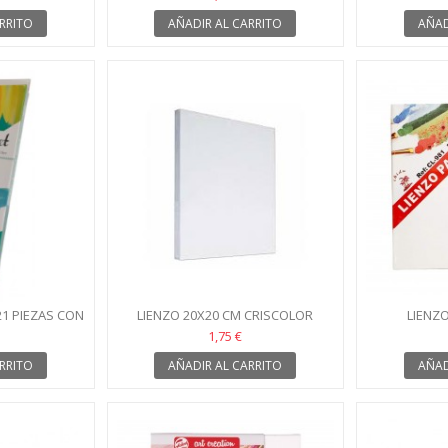
RRITO
AÑADIR AL CARRITO
AÑAD
21 PIEZAS CON
LIENZO 20X20 CM CRISCOLOR
LIENZO
TE
1,75 €
RRITO
AÑADIR AL CARRITO
AÑAD