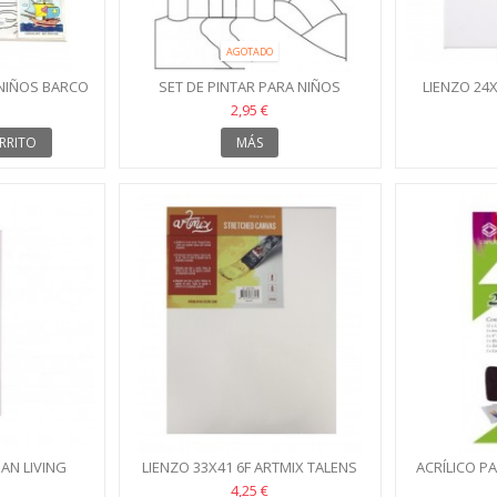
AGOTADO
 NIÑOS BARCO
SET DE PINTAR PARA NIÑOS
LIENZO 24
CASTILLO
2,95 €
RRITO
MÁS
AN LIVING
LIENZO 33X41 6F ARTMIX TALENS
ACRÍLICO P
4,25 €