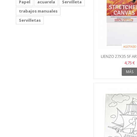
Papel
acuarela
Servilleta
trabajos manuales
Servilletas
AGOTADO
LIENZO 27X35 5F A
4,75 €
MÁS