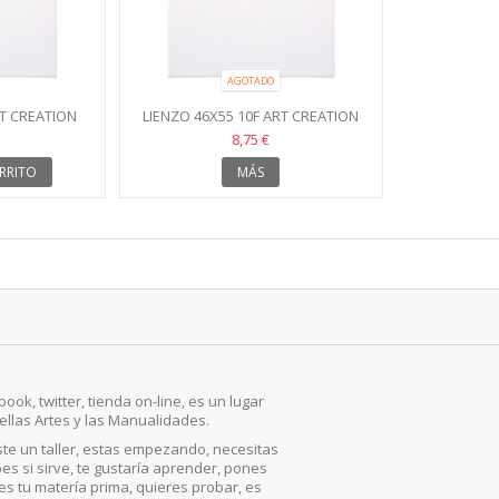
AGOTADO
RT CREATION
LIENZO 46X55 10F ART CREATION
8,75 €
RRITO
MÁS
ook, twitter, tienda on-line, es un lugar
ellas Artes y las Manualidades.
iste un taller, estas empezando, necesitas
es si sirve, te gustaría aprender, pones
, es tu matería prima, quieres probar, es