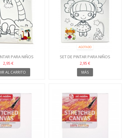
AGOTADO
INTAR PARA NIÑOS
SET DE PINTAR PARA NIÑOS
NOSAURIOS
MUÑECA
2,95 €
2,95 €
IR AL CARRITO
MÁS