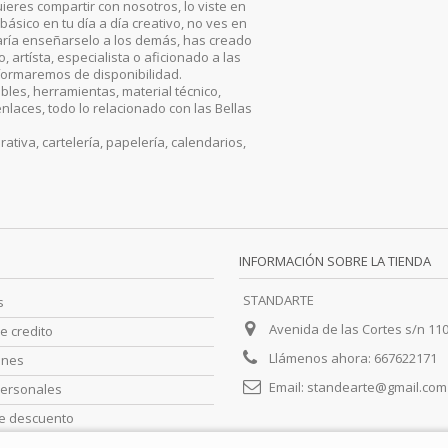
ieres compartir con nosotros, lo viste en
básico en tu día a día creativo, no ves en
aría enseñarselo a los demás, has creado
artísta, especialista o aficionado a las
nformaremos de disponibilidad.
les, herramientas, material técnico,
enlaces, todo lo relacionado con las Bellas
iva, cartelería, papelería, calendarios,
INFORMACIÓN SOBRE LA TIENDA
STANDARTE
s
Avenida de las Cortes s/n 11
e credito
Llámenos ahora:
667622171
ones
Email:
standearte@gmail.com
personales
de descuento