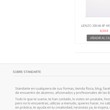
LIENZO 38X46 8F A
6,50 €
AÑADIR AL CA
SOBRE STANDARTE
Standarte en cualquiera de sus formas, tienda física, blog, faceb
de encuentro de alumnos, aficionados y profesionales de las B
Todo lo que te suene, te han contado, lo vistes en youtube, hic
pero no lo encuentras, utilizas a menudo, quieres hacer, no sab
en práctica, te ayuda en tu creatividad, necesitas ya, te inspira