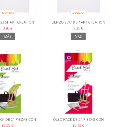
AGOTADO
AGOTADO
X33 5F ART CREATION
LIENZO 27X19 3P ART CREATION
3,95 €
3,25 €
MÁS
MÁS
ACK DE 21 PIEZAS CON
OLEO PACK DE 21 PIEZAS CON
CABALLETE
CABALLETE
35,75 €
35,75 €