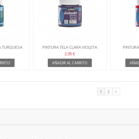
RA TURQUESA
PINTURA TELA CLARA VIOLETA
PINTURA
 30
PARNA SETACOLOR 29
CARDEN
2,95 €
RRITO
AÑADIR AL CARRITO
AÑAD
1
2