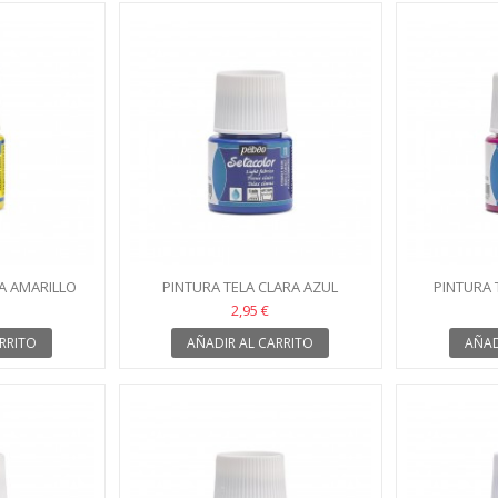
A AMARILLO
PINTURA TELA CLARA AZUL
PINTURA 
LOR 17
COBALTO SETACOLOR 11
SE
2,95 €
RRITO
AÑADIR AL CARRITO
AÑAD