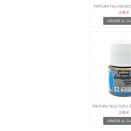
PINTURA TELA NEGR
19
2,95 €
AÑADIR AL CA
PINTURA TELA TOPO 
2,95 €
AÑADIR AL CA