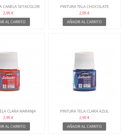
LA CANELA SETACOLOR
PINTURA TELA CHOCOLATE
93
SETACOLOR 88
2,95 €
2,95 €
IR AL CARRITO
AÑADIR AL CARRITO
ELA CLARA NARANJA
PINTURA TELA CLARA AZUL
TACOLOR 101
ULTRAMAR SETACOLOR 12
2,95 €
2,95 €
IR AL CARRITO
AÑADIR AL CARRITO