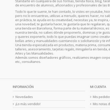
Standarte en cualquiera de sus formas, tienda física, blog, faceb
de encuentro de alumnos, aficionados y profesionales de las B
Todo lo que te suene, te han contado, lo vistes en youtube, hic
pero no lo encuentras, utilizas a menudo, quieres hacer, no sab
en práctica, te ayuda en tu creatividad, necesitas ya, te inspira
una novedad, te gustaría hacer, te gustaría que te regalaran, qu
una tienda en Barcelona, forma parte de tu material técnico, es 
nuestra tienda, no sabes dónde proponerlo, dominas y te gust
y quieres exponerlo, todo lo que puedas imaginar como creativo, 
bellas artes y manualidades cuentanoslo o solicítanoslo y te i
Una tienda especializada en productos, materia prima, consumib
talleres, asesoramiento, tarjetas regalo, minigalería en tienda, 
Artes y las Manualidades.
Además somos diseñadores gráficos, realizamos imagen corporat
etc., consultanos.
INFORMACIÓN
MI CUENTA
Novedades
Mis pedido
¡Lo más vendido!
Mis notas d