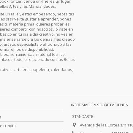
ook, twitter, tienda on-line, es un lugar
ellas Artes y las Manualidades.
iste un taller, estas empezando, necesitas
es si sirve, te gustaría aprender, pones
, es tu matería prima, quieres probar, es
ieres compartir con nosotros, lo viste en
básico en tu día a día creativo, no ves en
aría enseñarselo a los demás, has creado
artísta, especialista o aficionado a las
nformaremos de disponibilidad.
les, herramientas, material técnico,
enlaces, todo lo relacionado con las Bellas
iva, cartelería, papelería, calendarios,
INFORMACIÓN SOBRE LA TIENDA
STANDARTE
s
Avenida de las Cortes s/n 11
e credito