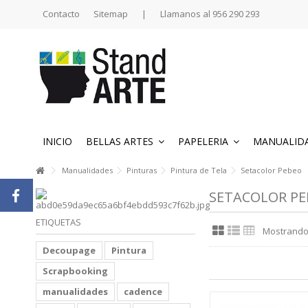
Contacto
Sitemap
|
Llamanos al 956 290 293
INICIO
BELLAS ARTES
PAPELERIA
MANUALID
Manualidades
Pinturas
Pintura de Tela
Setacolor Pebeo
SETACOLOR PE
ETIQUETAS
Mostrando 1
Decoupage
Pintura
Scrapbooking
manualidades
cadence