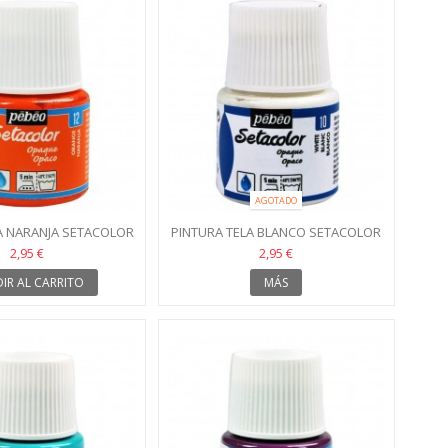
AGOTADO
A NARANJA SETACOLOR
PINTURA TELA BLANCO SETACOLOR
12
10
2,95 €
2,95 €
IR AL CARRITO
MÁS