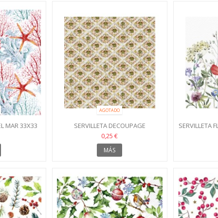
AGOTADO
EL MAR 33X33
SERVILLETA DECOUPAGE
SERVILLETA 
PRIMAVERA 33X33
0,25 €
MÁS