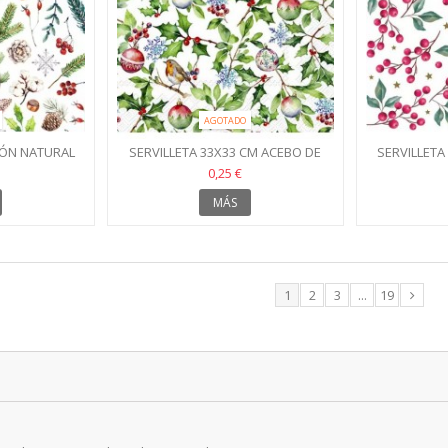
AGOTADO
IÓN NATURAL
SERVILLETA 33X33 CM ACEBO DE
SERVILLETA
NAVIDAD
BAY
0,25 €
MÁS
1
2
3
...
19