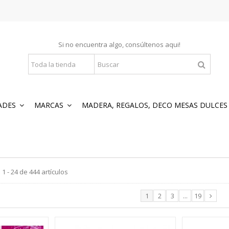
Si no encuentra algo, consúltenos
aqui
!
ADES
MARCAS
MADERA, REGALOS, DECO MESAS DULCE
1 - 24 de 444 artículos
1
2
3
...
19