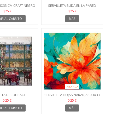
33X33 CM CRAFT NEGRO
SERVILLETA BUDA EN LA PARED
TRÓN DE PATA DE...
0,25 €
0,25 €
IR AL CARRITO
MÁS
AGOTADO
LETA DECOUPAGE
SERVILLETA HOJAS NARANJAS 33X33
RIA KUKI 33X33
0,25 €
0,25 €
IR AL CARRITO
MÁS