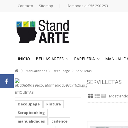
Contacto
Sitemap
|
Llamanos al 956 290 293
INICIO
BELLAS ARTES
PAPELERIA
MANUALID
Manualidades
Decoupage
Servilletas
SERVILLETAS
ETIQUETAS
Mostrando 
Decoupage
Pintura
Scrapbooking
manualidades
cadence