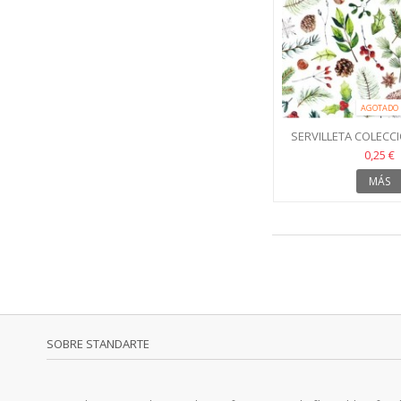
AGOTADO
SERVILLETA COLECC
33X33
0,25 €
MÁS
SOBRE STANDARTE