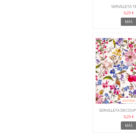
SERVILLETA T
0,25 €
MÁS
AGOTADO
SERVILLETA DECOU
COLORES 3
0,25 €
MÁS