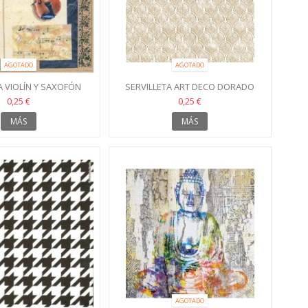
AGOTADO
AGOTADO
A VIOLÍN Y SAXOFÓN
SERVILLETA ART DECO DORADO
33X33
0,25 €
0,25 €
MÁS
MÁS
AGOTADO