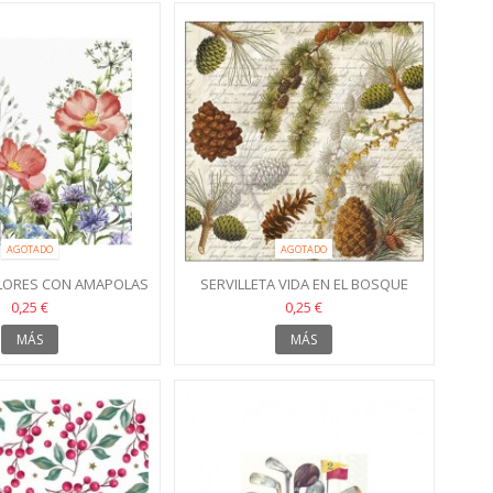
AGOTADO
AGOTADO
FLORES CON AMAPOLAS
SERVILLETA VIDA EN EL BOSQUE
33X33
0,25 €
0,25 €
MÁS
MÁS