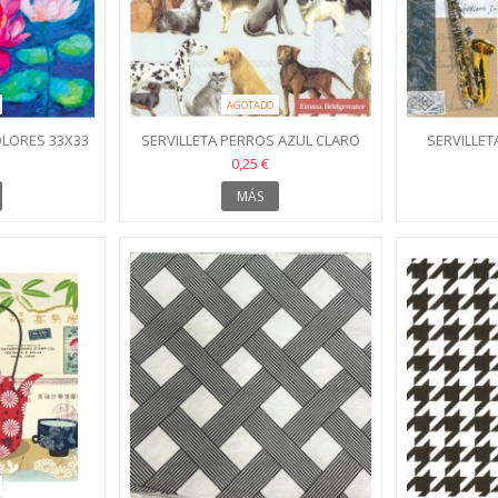
AGOTADO
OLORES 33X33
SERVILLETA PERROS AZUL CLARO
SERVILLET
33X33
0,25 €
MÁS