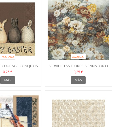
AGOTADO
AGOTADO
DECOUPAGE CONEJITOS
SERVILLETAS FLORES SIENNA 33X33
33X33
0,25 €
0,25 €
MÁS
MÁS