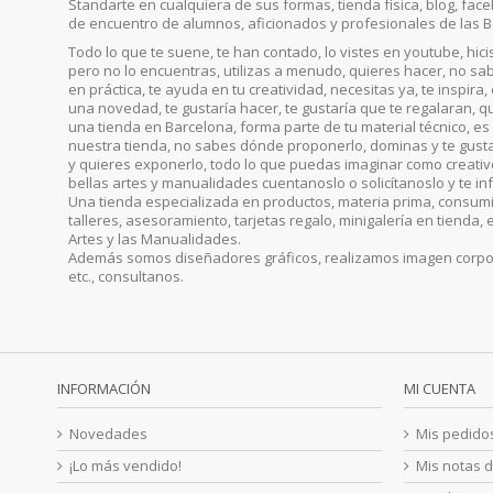
Standarte en cualquiera de sus formas, tienda física, blog, faceb
de encuentro de alumnos, aficionados y profesionales de las B
Todo lo que te suene, te han contado, lo vistes en youtube, hic
pero no lo encuentras, utilizas a menudo, quieres hacer, no sab
en práctica, te ayuda en tu creatividad, necesitas ya, te inspira
una novedad, te gustaría hacer, te gustaría que te regalaran, qu
una tienda en Barcelona, forma parte de tu material técnico, es 
nuestra tienda, no sabes dónde proponerlo, dominas y te gust
y quieres exponerlo, todo lo que puedas imaginar como creativo, 
bellas artes y manualidades cuentanoslo o solicítanoslo y te i
Una tienda especializada en productos, materia prima, consumib
talleres, asesoramiento, tarjetas regalo, minigalería en tienda, 
Artes y las Manualidades.
Además somos diseñadores gráficos, realizamos imagen corporat
etc., consultanos.
INFORMACIÓN
MI CUENTA
Novedades
Mis pedido
¡Lo más vendido!
Mis notas d