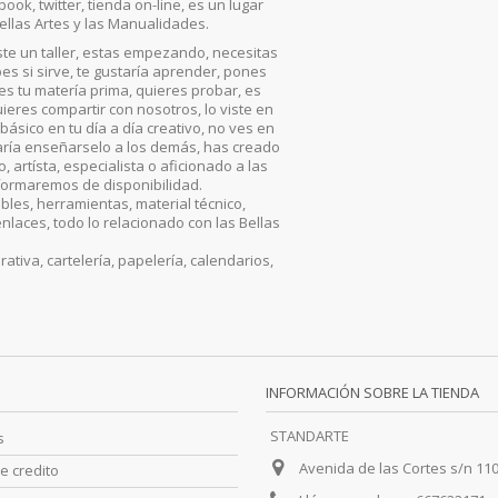
ook, twitter, tienda on-line, es un lugar
ellas Artes y las Manualidades.
iste un taller, estas empezando, necesitas
es si sirve, te gustaría aprender, pones
, es tu matería prima, quieres probar, es
ieres compartir con nosotros, lo viste en
básico en tu día a día creativo, no ves en
aría enseñarselo a los demás, has creado
artísta, especialista o aficionado a las
nformaremos de disponibilidad.
les, herramientas, material técnico,
enlaces, todo lo relacionado con las Bellas
iva, cartelería, papelería, calendarios,
INFORMACIÓN SOBRE LA TIENDA
STANDARTE
s
Avenida de las Cortes s/n 11
e credito