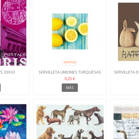
AGOTADO
ÍS 33X33
SERVILLETA LIMONES TURQUESAS
SERVILLETA 
33X33
0,25 €
MÁS