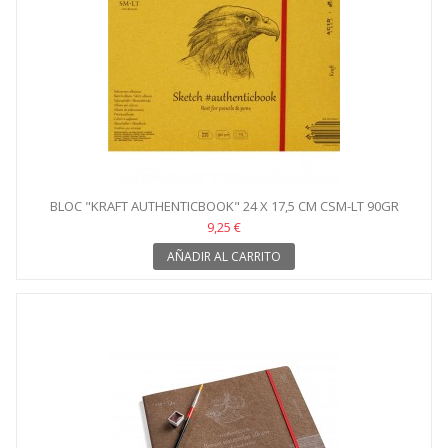
BLOC "KRAFT AUTHENTICBOOK" 24 X 17,5 CM CSM-LT 90GR
9,25 €
AÑADIR AL CARRITO