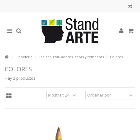
Papelería
Lapices, rotuladores, ceras y temperas
Colores
COLORES
Hay 3 productos.