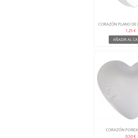
CORAZÓN PLANO DE 
CM
1,25 €
AÑADIR AL CA
CORAZÓN POREX
0,50 €