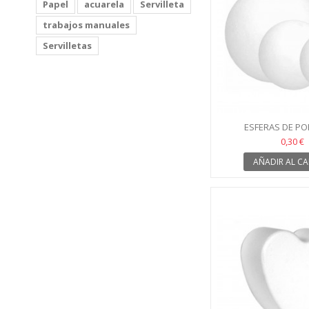
Papel
acuarela
Servilleta
trabajos manuales
Servilletas
ESFERAS DE P
0,30 €
AÑADIR AL CA