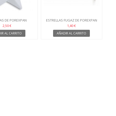
LAS DE POREXPAN
ESTRELLAS FUGAZ DE POREXPAN
36CM
2,50 €
1,40 €
IR AL CARRITO
AÑADIR AL CARRITO