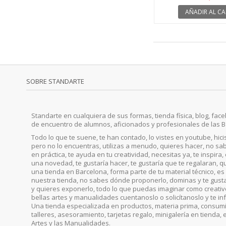
AÑADIR AL CA
SOBRE STANDARTE
Standarte en cualquiera de sus formas, tienda física, blog, faceb
de encuentro de alumnos, aficionados y profesionales de las B
Todo lo que te suene, te han contado, lo vistes en youtube, hic
pero no lo encuentras, utilizas a menudo, quieres hacer, no sab
en práctica, te ayuda en tu creatividad, necesitas ya, te inspira
una novedad, te gustaría hacer, te gustaría que te regalaran, qu
una tienda en Barcelona, forma parte de tu material técnico, es 
nuestra tienda, no sabes dónde proponerlo, dominas y te gust
y quieres exponerlo, todo lo que puedas imaginar como creativo, 
bellas artes y manualidades cuentanoslo o solicítanoslo y te i
Una tienda especializada en productos, materia prima, consumib
talleres, asesoramiento, tarjetas regalo, minigalería en tienda, 
Artes y las Manualidades.