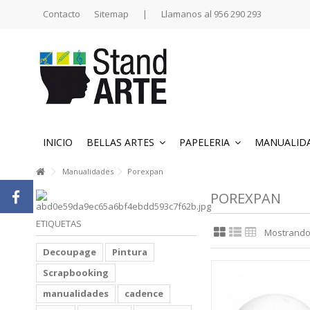
Contacto
Sitemap
|
Llamanos al 956 290 293
INICIO
BELLAS ARTES
PAPELERIA
MANUALID
Manualidades
Porexpan
POREXPAN
ETIQUETAS
Mostrando 1
Decoupage
Pintura
Scrapbooking
manualidades
cadence