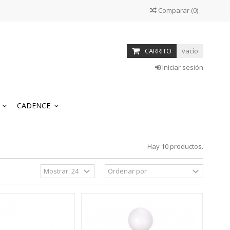
Comparar
(
0
)
CARRITO
vacío
Iniciar sesión
S
CADENCE
Hay 10 productos.