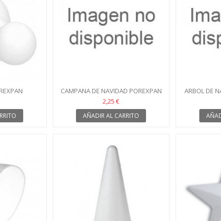
OREXPAN
CAMPANA DE NAVIDAD POREXPAN
ARBOL DE N
28 CM
2,25 €
RRITO
AÑADIR AL CARRITO
AÑAD