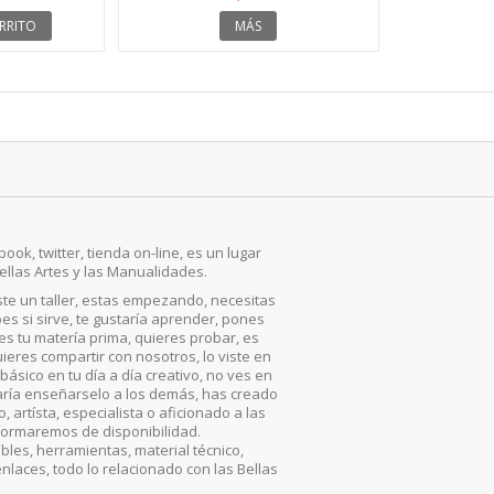
RRITO
MÁS
ook, twitter, tienda on-line, es un lugar
ellas Artes y las Manualidades.
iste un taller, estas empezando, necesitas
es si sirve, te gustaría aprender, pones
, es tu matería prima, quieres probar, es
ieres compartir con nosotros, lo viste en
básico en tu día a día creativo, no ves en
aría enseñarselo a los demás, has creado
artísta, especialista o aficionado a las
nformaremos de disponibilidad.
les, herramientas, material técnico,
enlaces, todo lo relacionado con las Bellas