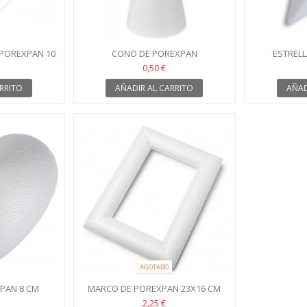
POREXPAN 10
CONO DE POREXPAN
ESTREL
0,50 €
RRITO
AÑADIR AL CARRITO
AÑAD
AGOTADO
PAN 8 CM
MARCO DE POREXPAN 23X16 CM
2,25 €