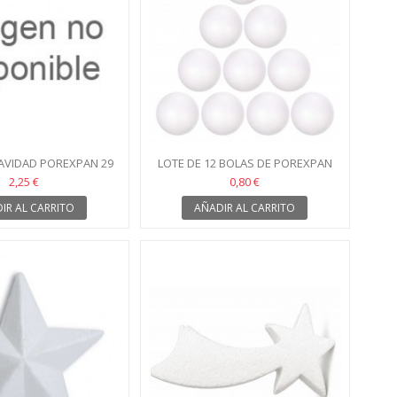
AVIDAD POREXPAN 29
LOTE DE 12 BOLAS DE POREXPAN
CM
2CM
2,25 €
0,80 €
IR AL CARRITO
AÑADIR AL CARRITO