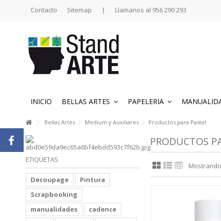
Contacto
Sitemap
|
Llamanos al 956 290 293
INICIO
BELLAS ARTES
PAPELERIA
MANUALID
Bellas Artes
Medium y Auxiliares
Productos para Pastel
PRODUCTOS PA
ETIQUETAS
Mostrando 1
Decoupage
Pintura
Scrapbooking
manualidades
cadence