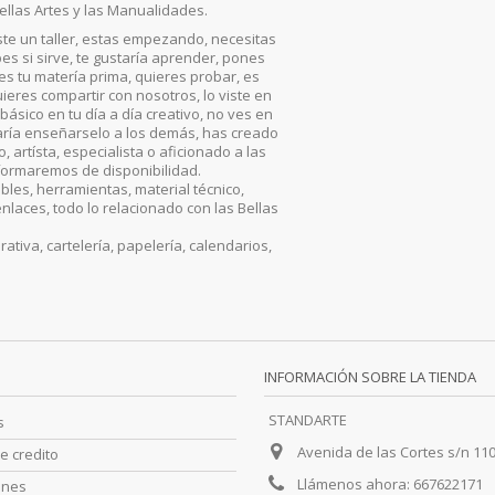
ellas Artes y las Manualidades.
iste un taller, estas empezando, necesitas
es si sirve, te gustaría aprender, pones
, es tu matería prima, quieres probar, es
ieres compartir con nosotros, lo viste en
básico en tu día a día creativo, no ves en
aría enseñarselo a los demás, has creado
artísta, especialista o aficionado a las
nformaremos de disponibilidad.
les, herramientas, material técnico,
enlaces, todo lo relacionado con las Bellas
iva, cartelería, papelería, calendarios,
INFORMACIÓN SOBRE LA TIENDA
STANDARTE
s
Avenida de las Cortes s/n 11
e credito
Llámenos ahora:
667622171
ones