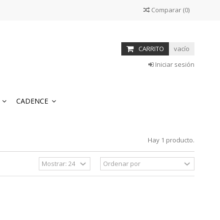
Comparar
(
0
)
CARRITO
vacío
Iniciar sesión
S
CADENCE
Hay 1 producto.