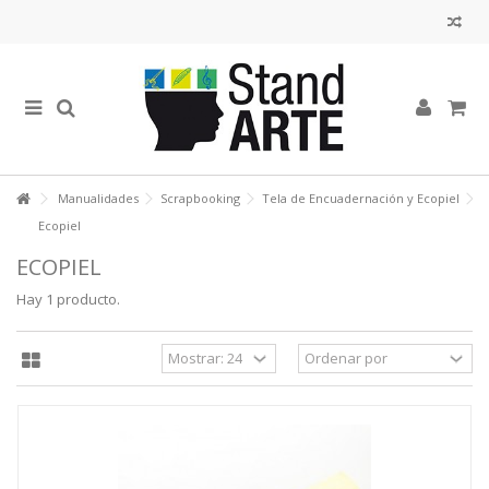
Manualidades
Scrapbooking
Tela de Encuadernación y Ecopiel
Ecopiel
ECOPIEL
Hay 1 producto.