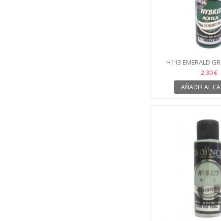
H113 EMERALD GR
2,30 €
AÑADIR AL CA