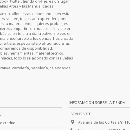
ook, twitter, tienda on-line, es un lugar
ellas Artes y las Manualidades.
iste un taller, estas empezando, necesitas
es si sirve, te gustaría aprender, pones
, es tu matería prima, quieres probar, es
ieres compartir con nosotros, lo viste en
básico en tu día a día creativo, no ves en
aría enseñarselo a los demás, has creado
artísta, especialista o aficionado a las
nformaremos de disponibilidad.
les, herramientas, material técnico,
enlaces, todo lo relacionado con las Bellas
iva, cartelería, papelería, calendarios,
INFORMACIÓN SOBRE LA TIENDA
STANDARTE
s
Avenida de las Cortes s/n 11
e credito