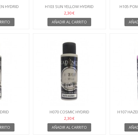
EN HYDRID
H103 SUN YELLOW HYDRID
H105 PO
2,30 €
RRITO
AÑADIR AL CARRITO
AÑAD
YDRID
H070 COSMIC HYDRID
H107 HAZE
2,30 €
RRITO
AÑADIR AL CARRITO
AÑAD