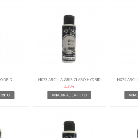
HYDRID
H073 ARCILLA GRIS CLARO HYDRID
H074 ARCIL
2,30 €
RRITO
AÑADIR AL CARRITO
AÑAD