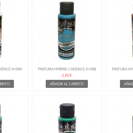
DENCE H-094
PINTURA HYBRID CADENCE H-098
PINTURA HY
N
AZUL RIO
RO
2,30 €
RRITO
AÑADIR AL CARRITO
AÑAD