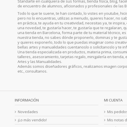
Standarte en cualquiera de sus formas, tienda física, blog, faceb
de encuentro de alumnos, aficionados y profesionales de las B
Todo lo que te suene, te han contado, lo vistes en youtube, hic
pero no lo encuentras, utilizas a menudo, quieres hacer, no sab
en práctica, te ayuda en tu creatividad, necesitas ya, te inspira
una novedad, te gustaría hacer, te gustaría que te regalaran, qu
una tienda en Barcelona, forma parte de tu material técnico, es 
nuestra tienda, no sabes dónde proponerlo, dominas y te gust
y quieres exponerlo, todo lo que puedas imaginar como creativo, 
bellas artes y manualidades cuentanoslo o solicítanoslo y te i
Una tienda especializada en productos, materia prima, consumib
talleres, asesoramiento, tarjetas regalo, minigalería en tienda, 
Artes y las Manualidades.
Además somos diseñadores gráficos, realizamos imagen corporat
etc., consultanos.
INFORMACIÓN
MI CUENTA
Novedades
Mis pedido
¡Lo más vendido!
Mis notas d