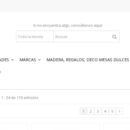
Si no encuentra algo, consúltenos
aqui
!
ADES
MARCAS
MADERA, REGALOS, DECO MESAS DULCE
d
1 - 24 de 119 artículos
1
2
3
4
5