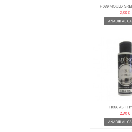
H089 MOULD GRE
2,30 €
AÑADIR AL CA
H086 ASH H
2,30 €
AÑADIR AL CA