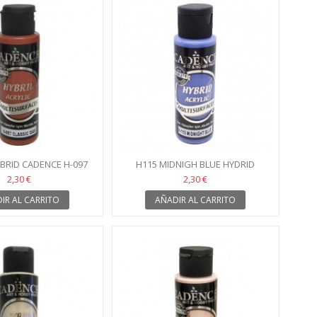
BRID CADENCE H-097
H115 MIDNIGH BLUE HYDRID
BLE CLASICO
2,30 €
2,30 €
IR AL CARRITO
AÑADIR AL CARRITO