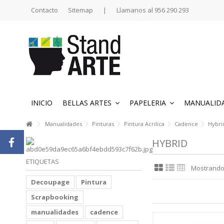
Contacto
Sitemap
|
Llamanos al 956 290 293
INICIO
BELLAS ARTES
PAPELERIA
MANUALID
Manualidades
Pinturas
Pintura Acrilica
Cadence
Hybri
HYBRID
ETIQUETAS
Mostrando 
Decoupage
Pintura
Scrapbooking
manualidades
cadence