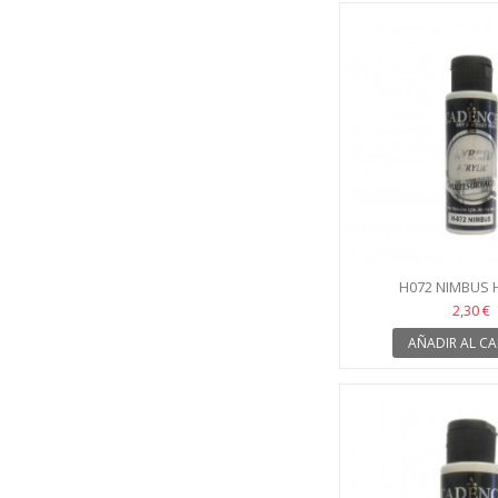
H072 NIMBUS 
2,30 €
AÑADIR AL CA