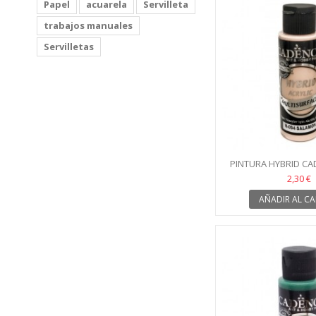
Papel
acuarela
Servilleta
trabajos manuales
Servilletas
PINTURA HYBRID CA
SALMO
2,30 €
AÑADIR AL CA