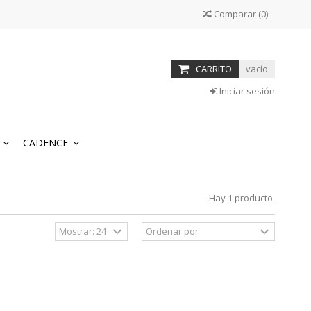
Comparar
(
0
)
CARRITO
vacío
Iniciar sesión
S
CADENCE
Hay 1 producto.