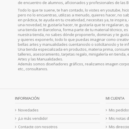
de encuentro de alumnos, aficionados y profesionales de las B
Todo lo que te suene, te han contado, lo vistes en youtube, hic
pero no lo encuentras, utilizas a menudo, quieres hacer, no sab
en práctica, te ayuda en tu creatividad, necesitas ya, te inspira
una novedad, te gustaría hacer, te gustaría que te regalaran, qu
una tienda en Barcelona, forma parte de tu material técnico, es 
nuestra tienda, no sabes dónde proponerlo, dominas y te gust
y quieres exponerlo, todo lo que puedas imaginar como creativo, 
bellas artes y manualidades cuentanoslo o solicítanoslo y te i
Una tienda especializada en productos, materia prima, consumib
talleres, asesoramiento, tarjetas regalo, minigalería en tienda, 
Artes y las Manualidades.
Además somos diseñadores gráficos, realizamos imagen corporat
etc., consultanos.
INFORMACIÓN
MI CUENTA
Novedades
Mis pedido
¡Lo más vendido!
Mis notas d
Contacte con nosotros
Mis direcci