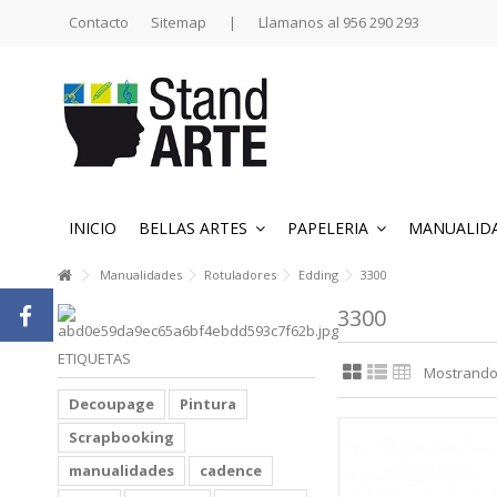
Contacto
Sitemap
|
Llamanos al 956 290 293
INICIO
BELLAS ARTES
PAPELERIA
MANUALID
Manualidades
Rotuladores
Edding
3300
3300
ETIQUETAS
Mostrando 1
Decoupage
Pintura
Scrapbooking
manualidades
cadence