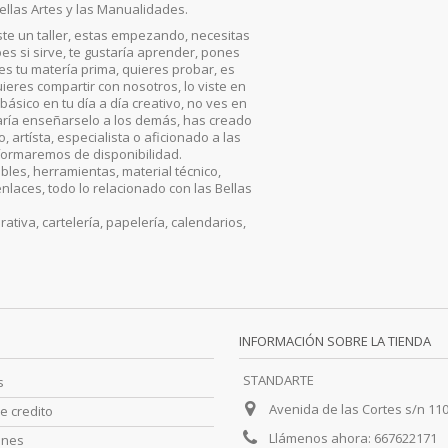
ellas Artes y las Manualidades.
iste un taller, estas empezando, necesitas
es si sirve, te gustaría aprender, pones
, es tu matería prima, quieres probar, es
ieres compartir con nosotros, lo viste en
básico en tu día a día creativo, no ves en
aría enseñarselo a los demás, has creado
artísta, especialista o aficionado a las
nformaremos de disponibilidad.
les, herramientas, material técnico,
enlaces, todo lo relacionado con las Bellas
iva, cartelería, papelería, calendarios,
INFORMACIÓN SOBRE LA TIENDA
STANDARTE
s
Avenida de las Cortes s/n 11
e credito
Llámenos ahora:
667622171
ones