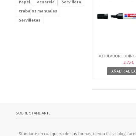
Papel
acuarela
Servilleta
trabajos manuales
Servilletas
ROTULADOR EDDING
001
2,75 €
AÑADIR AL CA
SOBRE STANDARTE
Standarte en cualquiera de sus formas, tienda física, blog, faceb