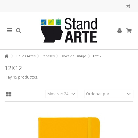
Bellas Artes
Papeles
Blocs de Dibujo
12x12
12X12
Hay 15 productos.