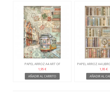
PAPEL ARROZ A4 ART OF
PAPEL ARROZ A4 LIBR
TRAVELLING COLLECTION
1,95 €
1,95 €
STAMPERIA
AÑADIR AL CARRITO
AÑADIR AL CA