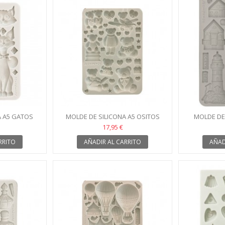
A A5 GATOS
MOLDE DE SILICONA A5 OSITOS
MOLDE DE 
IA
STAMPERIA
CASAS M
17,95 €
RRITO
AÑADIR AL CARRITO
AÑAD