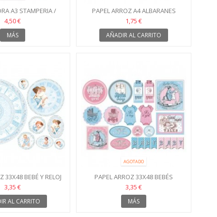
DRA A3 STAMPERIA /
PAPEL ARROZ A4 ALBARANES
ONE PAPER
4,50 €
1,75 €
MÁS
AÑADIR AL CARRITO
AGOTADO
 33X48 BEBÉ Y RELOJ
PAPEL ARROZ 33X48 BEBÉS
ZUL CLARO
3,35 €
3,35 €
IR AL CARRITO
MÁS