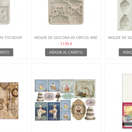
 A5 TOCADOR
MOLDE DE SILICONA A5 CIRCUS AND
MOLDE DE SI
IA
AIR BALLOONS STAMPERIA
CHOCOLATE
17,95 €
RRITO
AÑADIR AL CARRITO
AÑAD