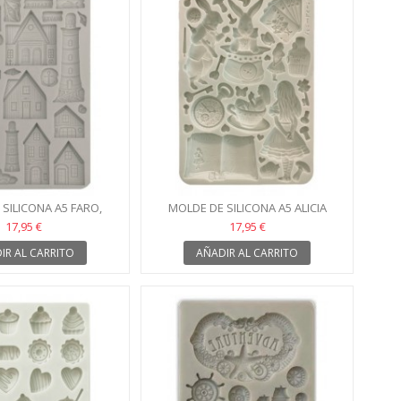
SILICONA A5 FARO,
MOLDE DE SILICONA A5 ALICIA
ARINAS STAMPERIA
STAMPERIA
17,95 €
17,95 €
IR AL CARRITO
AÑADIR AL CARRITO