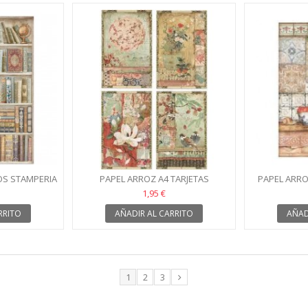
OS STAMPERIA
PAPEL ARROZ A4 TARJETAS
PAPEL ARR
JAPONESAS STAMPERIA
BALDO
1,95 €
RRITO
AÑADIR AL CARRITO
AÑAD
1
2
3