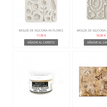
MOLDE DE SILICONA A5 FLORES
MOLDE DE SILICONA
STAMPERIA
STAMPER
17,95 €
16,95 €
AÑADIR AL CARRITO
AÑADIR AL CA