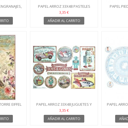
ENGRANAJES,
PAPEL ARROZ 33X48 PASTELES
PAPEL PIE
PANADERÍA
ST
3,35 €
RRITO
AÑADIR AL CARRITO
TORRE EIFFEL
PAPEL ARROZ 33X48 JUGUETES Y
PAPEL ARROZ
JUEGOS
A
3,35 €
RRITO
AÑADIR AL CARRITO
AÑAD