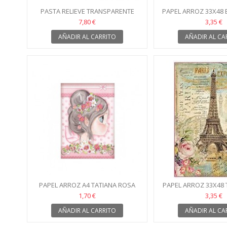
PASTA RELIEVE TRANSPARENTE
PAPEL ARROZ 33X48 
STAMPERIA
RELOJ
7,80 €
3,35 €
AÑADIR AL CARRITO
AÑADIR AL CA
PAPEL ARROZ A4 TATIANA ROSA
PAPEL ARROZ 33X48 
1,70 €
3,35 €
AÑADIR AL CARRITO
AÑADIR AL CA