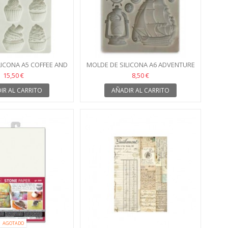
LICONA A5 COFFEE AND
MOLDE DE SILICONA A6 ADVENTURE
 DULCES STAMPERIA
15,50 €
8,50 €
IR AL CARRITO
AÑADIR AL CARRITO
AGOTADO