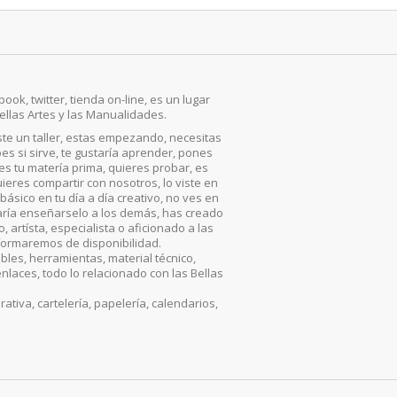
ook, twitter, tienda on-line, es un lugar
ellas Artes y las Manualidades.
iste un taller, estas empezando, necesitas
es si sirve, te gustaría aprender, pones
, es tu matería prima, quieres probar, es
ieres compartir con nosotros, lo viste en
básico en tu día a día creativo, no ves en
aría enseñarselo a los demás, has creado
artísta, especialista o aficionado a las
nformaremos de disponibilidad.
les, herramientas, material técnico,
enlaces, todo lo relacionado con las Bellas
iva, cartelería, papelería, calendarios,