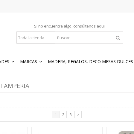
Si no encuentra algo, consúltenos
aqui
!
ADES
MARCAS
MADERA, REGALOS, DECO MESAS DULCE
STAMPERIA
1
2
3