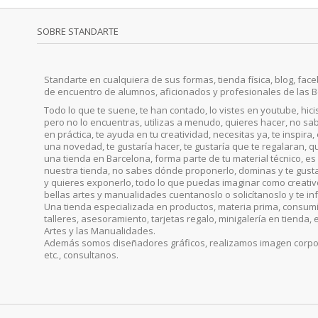
SOBRE STANDARTE
Standarte en cualquiera de sus formas, tienda física, blog, faceb
de encuentro de alumnos, aficionados y profesionales de las B
Todo lo que te suene, te han contado, lo vistes en youtube, hic
pero no lo encuentras, utilizas a menudo, quieres hacer, no sab
en práctica, te ayuda en tu creatividad, necesitas ya, te inspira
una novedad, te gustaría hacer, te gustaría que te regalaran, qu
una tienda en Barcelona, forma parte de tu material técnico, es 
nuestra tienda, no sabes dónde proponerlo, dominas y te gust
y quieres exponerlo, todo lo que puedas imaginar como creativo, 
bellas artes y manualidades cuentanoslo o solicítanoslo y te i
Una tienda especializada en productos, materia prima, consumib
talleres, asesoramiento, tarjetas regalo, minigalería en tienda, 
Artes y las Manualidades.
Además somos diseñadores gráficos, realizamos imagen corporat
etc., consultanos.