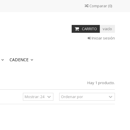
Comparar
(
0
)
CARRITO
vacío
Iniciar sesión
S
CADENCE
Hay 1 producto.