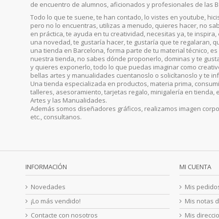
de encuentro de alumnos, aficionados y profesionales de las B
Todo lo que te suene, te han contado, lo vistes en youtube, hic
pero no lo encuentras, utilizas a menudo, quieres hacer, no sab
en práctica, te ayuda en tu creatividad, necesitas ya, te inspira
una novedad, te gustaría hacer, te gustaría que te regalaran, qu
una tienda en Barcelona, forma parte de tu material técnico, es 
nuestra tienda, no sabes dónde proponerlo, dominas y te gust
y quieres exponerlo, todo lo que puedas imaginar como creativo, 
bellas artes y manualidades cuentanoslo o solicítanoslo y te i
Una tienda especializada en productos, materia prima, consumib
talleres, asesoramiento, tarjetas regalo, minigalería en tienda, 
Artes y las Manualidades.
Además somos diseñadores gráficos, realizamos imagen corporat
etc., consultanos.
INFORMACIÓN
MI CUENTA
Novedades
Mis pedido
¡Lo más vendido!
Mis notas d
Contacte con nosotros
Mis direcci