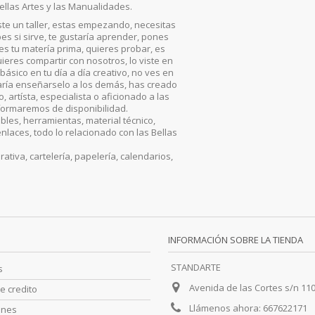
ellas Artes y las Manualidades.
iste un taller, estas empezando, necesitas
es si sirve, te gustaría aprender, pones
, es tu matería prima, quieres probar, es
ieres compartir con nosotros, lo viste en
básico en tu día a día creativo, no ves en
aría enseñarselo a los demás, has creado
artísta, especialista o aficionado a las
nformaremos de disponibilidad.
les, herramientas, material técnico,
enlaces, todo lo relacionado con las Bellas
iva, cartelería, papelería, calendarios,
INFORMACIÓN SOBRE LA TIENDA
STANDARTE
s
Avenida de las Cortes s/n 11
e credito
Llámenos ahora:
667622171
ones