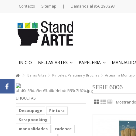
Contacto
Sitemap
|
Llamanos al 956 290 293
INICIO
BELLAS ARTES
PAPELERIA
MANUALID
Bellas Artes
Pinceles, Paletinas y Brochas
Artesania Montejo
SERIE 6006
ETIQUETAS
Mostrando 1
Decoupage
Pintura
Scrapbooking
manualidades
cadence