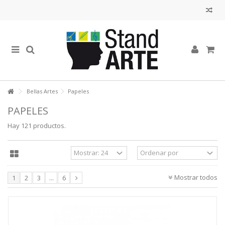
Bellas Artes
Papeles
PAPELES
Hay 121 productos.
Mostrar todos
1
2
3
...
6