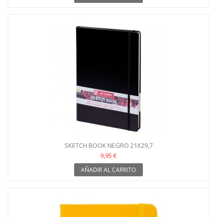
SKETCH BOOK NEGRO 21X29,7
9,95 €
AÑADIR AL CARRITO