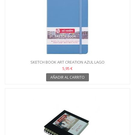
SKETCH BOOK ART CREATION AZUL LAGO
5,95 €
AÑADIR AL CARRITO