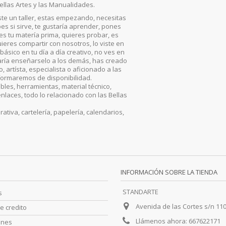
ellas Artes y las Manualidades.
iste un taller, estas empezando, necesitas
es si sirve, te gustaría aprender, pones
, es tu matería prima, quieres probar, es
ieres compartir con nosotros, lo viste en
básico en tu día a día creativo, no ves en
aría enseñarselo a los demás, has creado
artísta, especialista o aficionado a las
nformaremos de disponibilidad.
les, herramientas, material técnico,
enlaces, todo lo relacionado con las Bellas
iva, cartelería, papelería, calendarios,
INFORMACIÓN SOBRE LA TIENDA
STANDARTE
s
Avenida de las Cortes s/n 11
e credito
Llámenos ahora:
667622171
ones