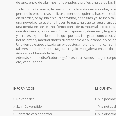
de encuentro de alumnos, aficionados y profesionales de las B
Todo lo que te suene, te han contado, lo vistes en youtube, hic
pero no lo encuentras, utilizas a menudo, quieres hacer, no sab
en práctica, te ayuda en tu creatividad, necesitas ya, te inspira
una novedad, te gustaría hacer, te gustaría que te regalaran, qu
una tienda en Barcelona, forma parte de tu material técnico, es 
nuestra tienda, no sabes dónde proponerlo, dominas y te gust
y quieres exponerlo, todo lo que puedas imaginar como creativo, 
bellas artes y manualidades cuentanoslo o solicítanoslo y te i
Una tienda especializada en productos, materia prima, consumib
talleres, asesoramiento, tarjetas regalo, minigalería en tienda, 
Artes y las Manualidades.
Además somos diseñadores gráficos, realizamos imagen corporat
etc., consultanos.
INFORMACIÓN
MI CUENTA
Novedades
Mis pedido
¡Lo más vendido!
Mis notas d
Contacte con nosotros
Mis direcci