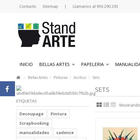
Contacto
Sitemap
|
Llamanos al 956 290 293
INICIO
BELLAS ARTES
PAPELERIA
MANUALID
Bellas Artes
Pinturas
Acrílico
Sets
SETS
ETIQUETAS
Mostrando 1
Decoupage
Pintura
Scrapbooking
manualidades
cadence