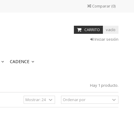
Comparar
(
0
)
CARRITO
vacío
Iniciar sesión
S
CADENCE
Hay 1 producto.