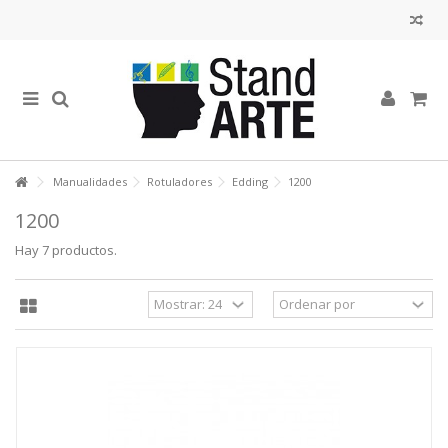
Manualidades
Rotuladores
Edding
1200
1200
Hay 7 productos.