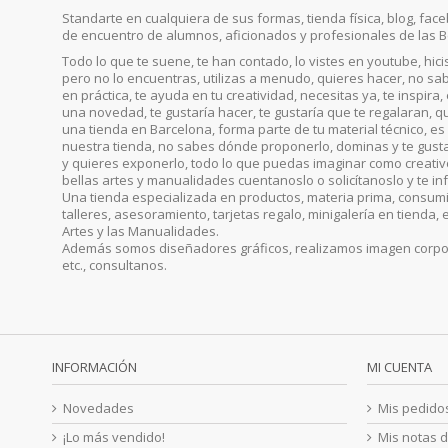
Standarte en cualquiera de sus formas, tienda física, blog, faceb
de encuentro de alumnos, aficionados y profesionales de las B
Todo lo que te suene, te han contado, lo vistes en youtube, hic
pero no lo encuentras, utilizas a menudo, quieres hacer, no sab
en práctica, te ayuda en tu creatividad, necesitas ya, te inspira
una novedad, te gustaría hacer, te gustaría que te regalaran, qu
una tienda en Barcelona, forma parte de tu material técnico, es 
nuestra tienda, no sabes dónde proponerlo, dominas y te gust
y quieres exponerlo, todo lo que puedas imaginar como creativo, 
bellas artes y manualidades cuentanoslo o solicítanoslo y te i
Una tienda especializada en productos, materia prima, consumib
talleres, asesoramiento, tarjetas regalo, minigalería en tienda, 
Artes y las Manualidades.
Además somos diseñadores gráficos, realizamos imagen corporat
etc., consultanos.
INFORMACIÓN
MI CUENTA
Novedades
Mis pedido
¡Lo más vendido!
Mis notas d