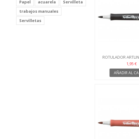
Papel
acuarela
Servilleta
trabajos manuales
Servilletas
ROTULADOR ARTLIN
NEGRO
1,95 €
AÑADIR AL CA