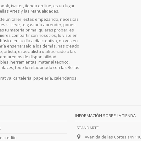
ook, twitter, tienda on-line, es un lugar
ellas Artes y las Manualidades.
iste un taller, estas empezando, necesitas
es si sirve, te gustaría aprender, pones
, es tu matería prima, quieres probar, es
ieres compartir con nosotros, lo viste en
básico en tu día a día creativo, no ves en
aría enseñarselo a los demás, has creado
artísta, especialista o aficionado a las
nformaremos de disponibilidad.
les, herramientas, material técnico,
enlaces, todo lo relacionado con las Bellas
iva, cartelería, papelería, calendarios,
INFORMACIÓN SOBRE LA TIENDA
STANDARTE
s
Avenida de las Cortes s/n 11
e credito