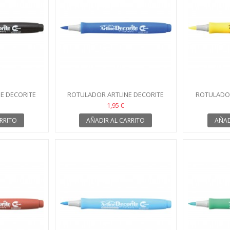
E DECORITE
ROTULADOR ARTLINE DECORITE
ROTULADOR
AZUL
1,95 €
RRITO
AÑADIR AL CARRITO
AÑAD