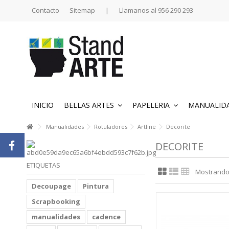
Contacto
Sitemap
|
Llamanos al 956 290 293
INICIO
BELLAS ARTES
PAPELERIA
MANUALID
Manualidades
Rotuladores
Artline
Decorite
DECORITE
ETIQUETAS
Mostrando 1
Decoupage
Pintura
Scrapbooking
manualidades
cadence