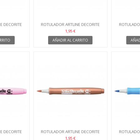
E DECORITE
ROTULADOR ARTLINE DECORITE
ROTULADOR
N
AZUL PASTEL
VE
1,95 €
RRITO
AÑADIR AL CARRITO
AÑAD
E DECORITE
ROTULADOR ARTLINE DECORITE
ROTULADOR
TEL
BRONCE METÁLICO
AZ
1,95 €