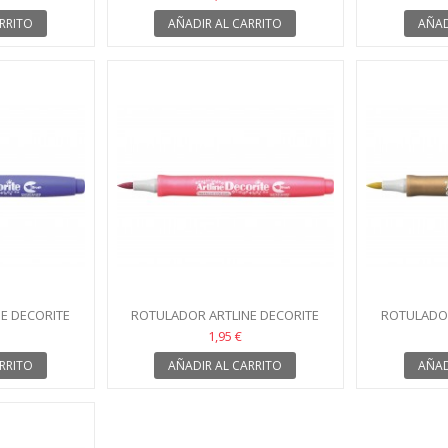
RRITO
AÑADIR AL CARRITO
AÑAD
E DECORITE
ROTULADOR ARTLINE DECORITE
ROTULADOR
STEL
ROSA METÁLICO
OR
1,95 €
RRITO
AÑADIR AL CARRITO
AÑAD