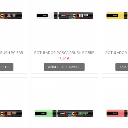
RUSH PC-5BR
ROTULADOR POSCA BRUSH PC-5BR
ROTULADOR 
BLANCO
3,40 €
RRITO
AÑADIR AL CARRITO
AÑAD