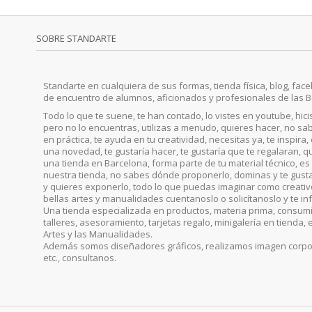
SOBRE STANDARTE
Standarte en cualquiera de sus formas, tienda física, blog, faceb
de encuentro de alumnos, aficionados y profesionales de las B
Todo lo que te suene, te han contado, lo vistes en youtube, hic
pero no lo encuentras, utilizas a menudo, quieres hacer, no sab
en práctica, te ayuda en tu creatividad, necesitas ya, te inspira
una novedad, te gustaría hacer, te gustaría que te regalaran, qu
una tienda en Barcelona, forma parte de tu material técnico, es 
nuestra tienda, no sabes dónde proponerlo, dominas y te gust
y quieres exponerlo, todo lo que puedas imaginar como creativo, 
bellas artes y manualidades cuentanoslo o solicítanoslo y te i
Una tienda especializada en productos, materia prima, consumib
talleres, asesoramiento, tarjetas regalo, minigalería en tienda, 
Artes y las Manualidades.
Además somos diseñadores gráficos, realizamos imagen corporat
etc., consultanos.