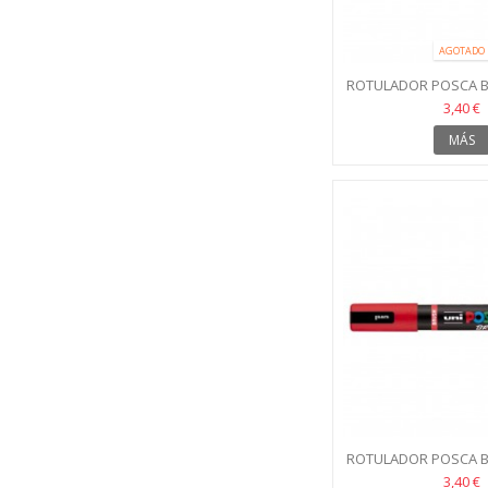
AGOTADO
ROTULADOR POSCA B
NARANJ
3,40 €
MÁS
ROTULADOR POSCA B
ROJO
3,40 €