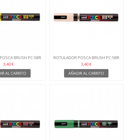
POSCA BRUSH PC-5BR
ROTULADOR POSCA BRUSH PC-5BR
AMARILLO
BEIGE
3,40 €
3,40 €
IR AL CARRITO
AÑADIR AL CARRITO