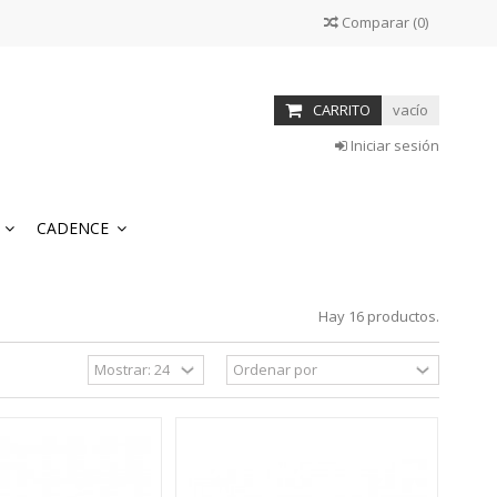
Comparar
(
0
)
CARRITO
vacío
Iniciar sesión
S
CADENCE
Hay 16 productos.