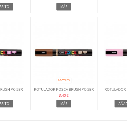
RRITO
MÁS
AGOTADO
RUSH PC-5BR
ROTULADOR POSCA BRUSH PC-5BR
ROTULADOR 
MARRÓN
R
3,40 €
RRITO
MÁS
AÑAD