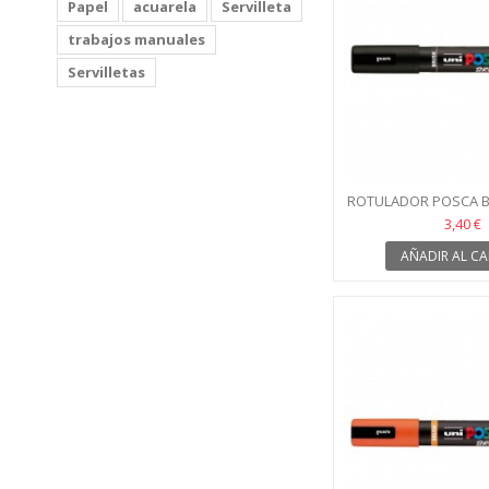
Papel
acuarela
Servilleta
trabajos manuales
Servilletas
ROTULADOR POSCA B
NEGRO
3,40 €
AÑADIR AL CA