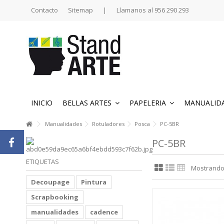
Contacto
Sitemap
|
Llamanos al 956 290 293
INICIO
BELLAS ARTES
PAPELERIA
MANUALID
Manualidades
Rotuladores
Posca
PC-5BR
PC-5BR
ETIQUETAS
Mostrando 1
Decoupage
Pintura
Scrapbooking
manualidades
cadence