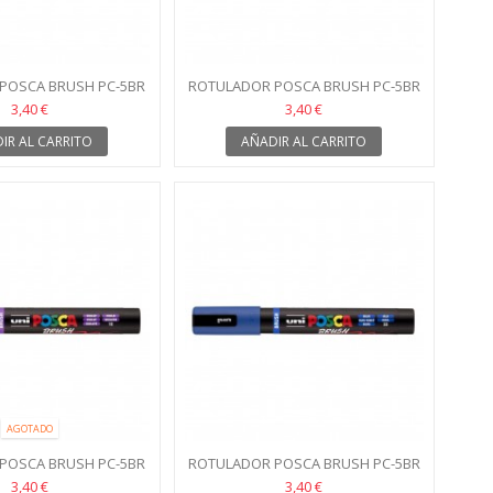
POSCA BRUSH PC-5BR
ROTULADOR POSCA BRUSH PC-5BR
OSA CORAL
VERDE
3,40 €
3,40 €
IR AL CARRITO
AÑADIR AL CARRITO
AGOTADO
POSCA BRUSH PC-5BR
ROTULADOR POSCA BRUSH PC-5BR
VIOLETA
AZUL
3,40 €
3,40 €