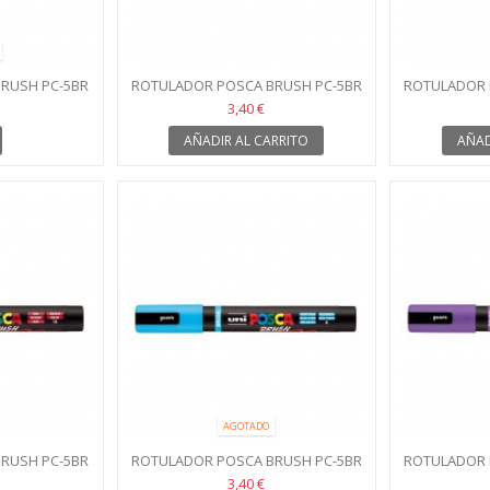
RUSH PC-5BR
ROTULADOR POSCA BRUSH PC-5BR
ROTULADOR 
A
VERDE CLARO
R
3,40 €
AÑADIR AL CARRITO
AÑAD
AGOTADO
RUSH PC-5BR
ROTULADOR POSCA BRUSH PC-5BR
ROTULADOR 
AZUL CLARO
3,40 €