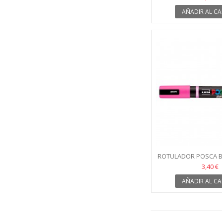
AÑADIR AL CA
ROTULADOR POSCA B
ROSA
3,40 €
AÑADIR AL CA