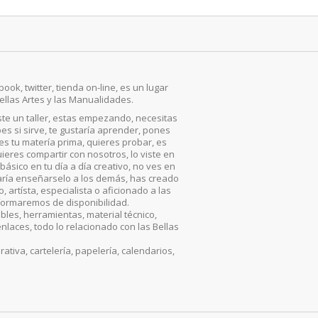
ook, twitter, tienda on-line, es un lugar
ellas Artes y las Manualidades.
iste un taller, estas empezando, necesitas
es si sirve, te gustaría aprender, pones
, es tu matería prima, quieres probar, es
ieres compartir con nosotros, lo viste en
básico en tu día a día creativo, no ves en
aría enseñarselo a los demás, has creado
artísta, especialista o aficionado a las
nformaremos de disponibilidad.
les, herramientas, material técnico,
enlaces, todo lo relacionado con las Bellas
iva, cartelería, papelería, calendarios,