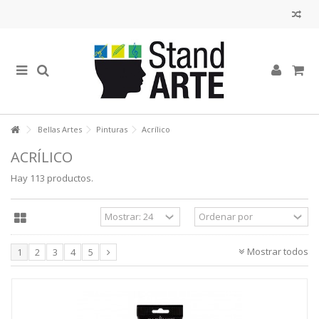
Bellas Artes
Pinturas
Acrílico
ACRÍLICO
Hay 113 productos.
Mostrar todos
1
2
3
4
5