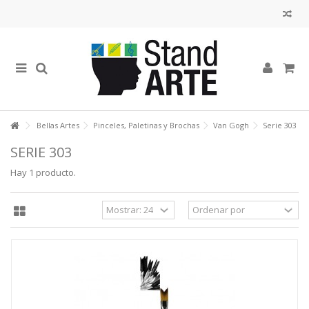
Bellas Artes
Pinceles, Paletinas y Brochas
Van Gogh
Serie 303
SERIE 303
Hay 1 producto.