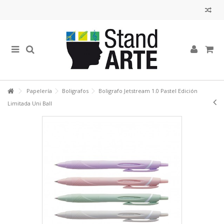
Papelería
Boligrafos
Boligrafo Jetstream 1.0 Pastel Edición
Limitada Uni Ball