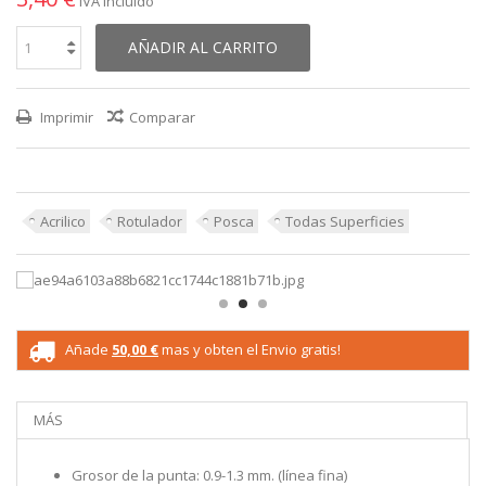
IVA incluído
AÑADIR AL CARRITO
Imprimir
Comparar
Acrilico
Rotulador
Posca
Todas Superficies
Añade
50,00 €
mas y obten el Envio gratis!
MÁS
Grosor de la punta: 0.9-1.3 mm. (línea fina)