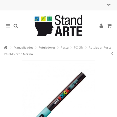
Manualidades
Rotuladores
Posca
PC- 3M
Rotulador Posca
PC-3M Verde Marino