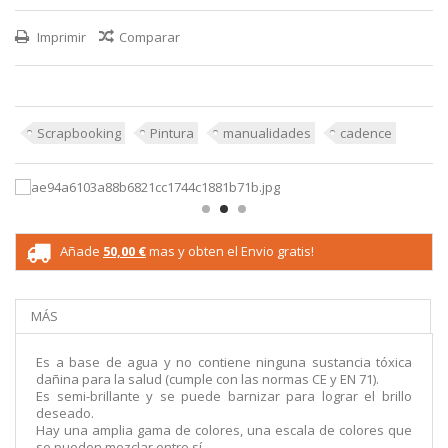
Imprimir
Comparar
Scrapbooking
Pintura
manualidades
cadence
Añade
50,00 €
mas y obten el Envio gratis!
MÁS
Es a base de agua y no contiene ninguna sustancia tóxica
dañina para la salud (cumple con las normas CE y EN 71).
Es semi-brillante y se puede barnizar para lograr el brillo
deseado.
Hay una amplia gama de colores, una escala de colores que
se pueden mezclar entre sí.